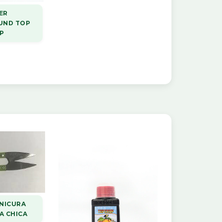
ER
UND TOP
P
ANICURA
A CHICA