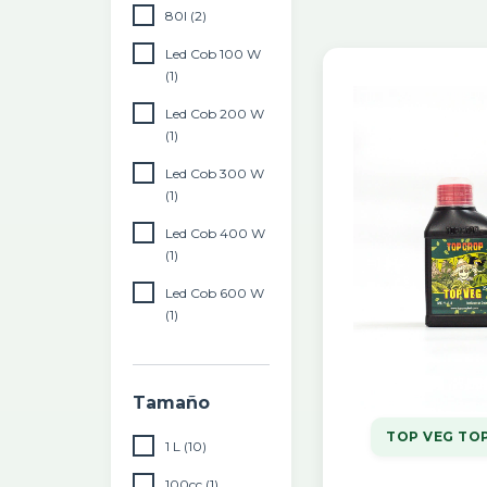
80l (2)
Led Cob 100 W
(1)
Led Cob 200 W
(1)
Led Cob 300 W
(1)
Led Cob 400 W
(1)
Led Cob 600 W
(1)
Tamaño
TOP VEG TO
1 L (10)
100cc (1)