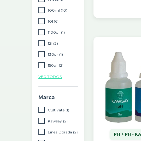
100ml (10)
10l (6)
1100gr (1)
12l (3)
130gr (1)
150gr (2)
VER TODOS
Marca
Cultivate (1)
Kawsay (2)
Linea Dorada (2)
PH + PH - 