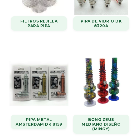
FILTROS REJILLA
PIPA DE VIDRIO DK
PARA PIPA
8320A
PIPA METAL
BONG ZEUS
AMSTERDAM DK 8159
MEDIANO DISEÑO
(MINGY)