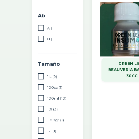
Ab
A (1)
B (1)
Tamaño
GREEN L
BEAUVERIA B
30CC
1 L (9)
100cc (1)
100ml (10)
10l (3)
1100gr (1)
12l (1)