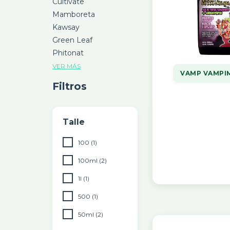
Cultivate
Mamboreta
Kawsay
Green Leaf
Phitonat
VER MÁS
VAMP VAMPI
Filtros
Talle
100 (1)
100ml (2)
1l (1)
500 (1)
50ml (2)